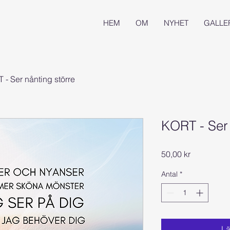
HEM
OM
NYHET
GALLE
 - Ser nånting större
KORT - Ser 
Pris
50,00 kr
Antal
*
Lä