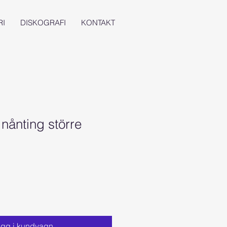
RI
DISKOGRAFI
KONTAKT
nånting större
gg i kundvagn