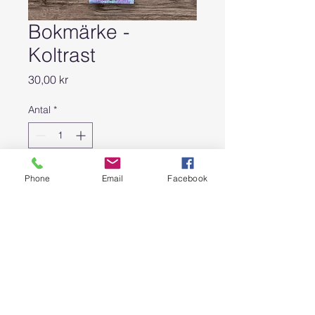
Bokmärke -
Koltrast
Pris
30,00 kr
Antal
*
Lägg i kundvagn
Phone
Email
Facebook
Akrylmålning av Jeanette Åkerlund
Mått: 50x150 mm